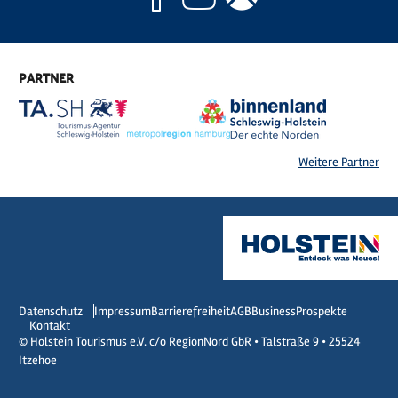
PARTNER
Weitere Partner
Datenschutz
Impressum
Barrierefreiheit
AGB
Business
Prospekte
Kontakt
© Holstein Tourismus e.V. c/o RegionNord GbR • Talstraße 9 • 25524
Itzehoe