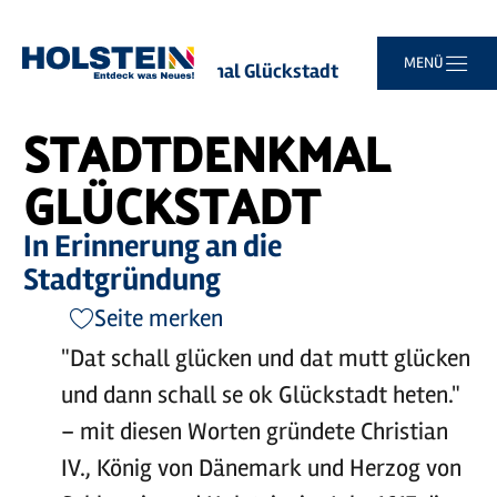
Zum
Zur
Zur
Zum
MENÜ
Sie
Startseite
Stadtdenkmal Glückstadt
Hauptinhalt
Suche
Navigation
Footer
sind
springen
springen
springen
springen
hier:
STADTDENKMAL
GLÜCKSTADT
In Erinnerung an die
Stadtgründung
Seite merken
"Dat schall glücken und dat mutt glücken
und dann schall se ok Glückstadt heten."
– mit diesen Worten gründete Christian
IV., König von Dänemark und Herzog von