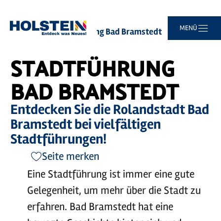
©
MOCANOX
Zum
Zur
Zur
Zum
MENÜ
Sie
Startseite
Stadtführung Bad Bramstedt
Hauptinhalt
Suche
Navigation
Footer
sind
springen
springen
springen
springen
hier:
STADTFÜHRUNG
BAD BRAMSTEDT
Entdecken Sie die Rolandstadt Bad
Bramstedt bei vielfältigen
Stadtführungen!
Seite merken
Eine Stadtführung ist immer eine gute
Gelegenheit, um mehr über die Stadt zu
erfahren. Bad Bramstedt hat eine