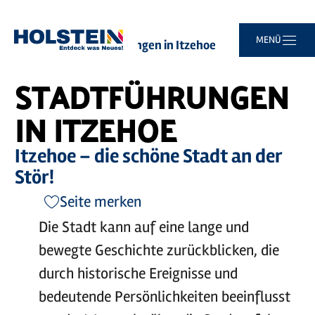
©
sh-tourismus.de/MOCANOX
Zum
Zur
Zur
Zum
MENÜ
Sie
Startseite
Stadtführungen in Itzehoe
Hauptinhalt
Suche
Navigation
Footer
sind
springen
springen
springen
springen
hier:
STADTFÜHRUNGEN
IN ITZEHOE
Itzehoe – die schöne Stadt an der
Stör!
Seite merken
Die Stadt kann auf eine lange und
bewegte Geschichte zurückblicken, die
durch historische Ereignisse und
bedeutende Persönlichkeiten beeinflusst