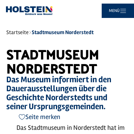
Zum
Zur
Zur
Zum
MENÜ
Hauptinhalt
Suche
Navigation
Footer
springen
springen
springen
springen
Sie
Startseite
Stadtmuseum Norderstedt
sind
hier:
STADTMUSEUM
NORDERSTEDT
Das Museum informiert in den
Dauerausstellungen über die
Geschichte Norderstedts und
seiner Ursprungsgemeinden.
Seite merken
Das Stadtmuseum in Norderstedt hat im