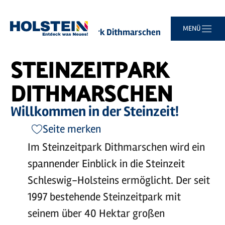
Zum
Zur
Zur
Zum
MENÜ
Sie
Startseite
Steinzeitpark Dithmarschen
Hauptinhalt
Suche
Navigation
Footer
sind
springen
springen
springen
springen
hier:
STEINZEITPARK
DITHMARSCHEN
Willkommen in der Steinzeit!
Seite merken
Im Steinzeitpark Dithmarschen wird ein
spannender Einblick in die Steinzeit
Schleswig-Holsteins ermöglicht. Der seit
1997 bestehende Steinzeitpark mit
seinem über 40 Hektar großen