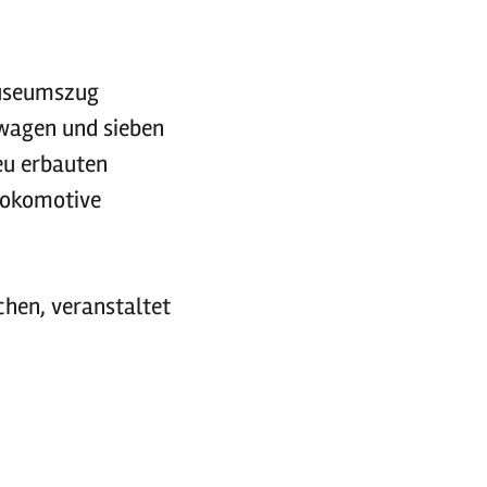
Museumszug
twagen und sieben
eu erbauten
Lokomotive
chen, veranstaltet