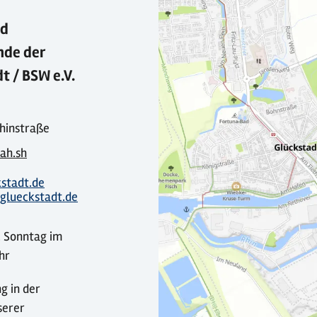
nd
nde der
 / BSW e.V.
Rhinstraße
ah.sh
stadt.de
glueckstadt.de
. Sonntag im
hr
 in der
serer