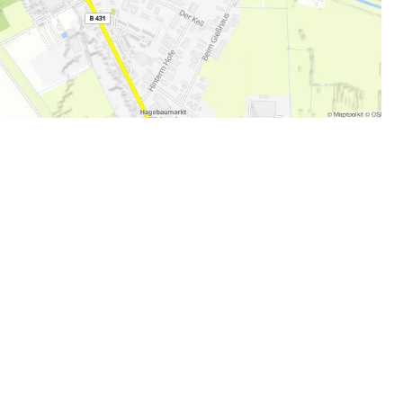
en Momenten teilhaben und
nce auf unseren Kanälen
 werden! Poste jetzt deine
it #echtholstein und