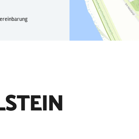
Vereinbarung
LSTEIN
Lass uns an dein
bekomme die Cha
veröffentlicht zu
Schnappschüsse m