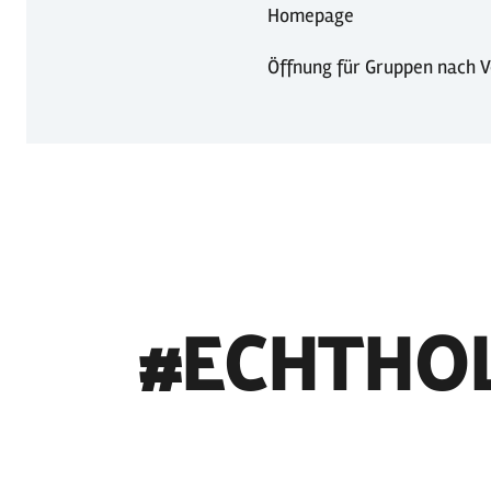
Homepage
Öffnung für Gruppen nach 
#ECHTHO
©
Holstein Tourismus u photocompany (Elberadweg)