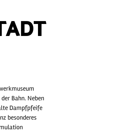
TADT
ellwerkmuseum
e der Bahn. Neben
alte Dampfpfeife
anz besonderes
imulation