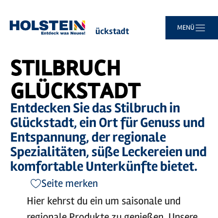
©
S.Ledtje
Zum
Zur
Zur
Zum
MENÜ
Sie
Startseite
Stilbruch Glückstadt
Hauptinhalt
Suche
Navigation
Footer
sind
springen
springen
springen
springen
hier:
STILBRUCH
GLÜCKSTADT
Entdecken Sie das Stilbruch in
Glückstadt, ein Ort für Genuss und
Entspannung, der regionale
Spezialitäten, süße Leckereien und
komfortable Unterkünfte bietet.
Seite merken
Hier kehrst du ein um saisonale und
regionale Produkte zu genießen. Unsere