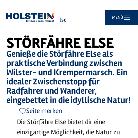
Zum
Zur
Zur
Zum
MENÜ
Sie
Startseite
Störfähre Else
Hauptinhalt
Suche
Navigation
Footer
sind
springen
springen
springen
springen
hier:
STÖRFÄHRE ELSE
Genieße die Störfähre Else als
praktische Verbindung zwischen
Wilster- und Krempermarsch. Ein
idealer Zwischenstopp für
Radfahrer und Wanderer,
eingebettet in die idyllische Natur!
Seite merken
Die Störfähre Else bietet dir eine
einzigartige Möglichkeit, die Natur zu