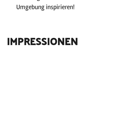
Umgebung inspirieren!
IMPRESSIONEN
©
Holstein Tourismus / photocompany
©
Holstein Tourismus / photocompany
©
Holstein Tourismus / photocompany
©
Holstein Tourismus / photocompany