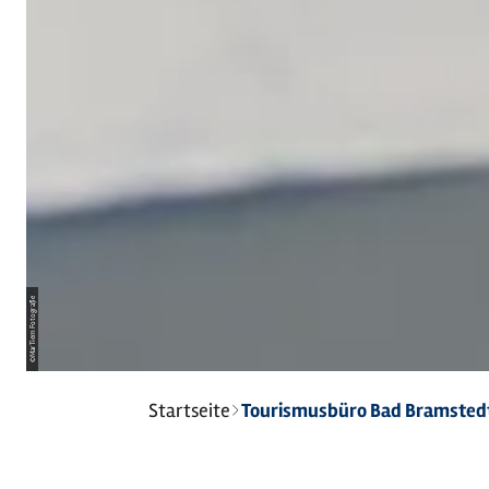
MarTiem Fotografie
©
Sie
Startseite
Tourismusbüro Bad Bramsted
sind
hier: