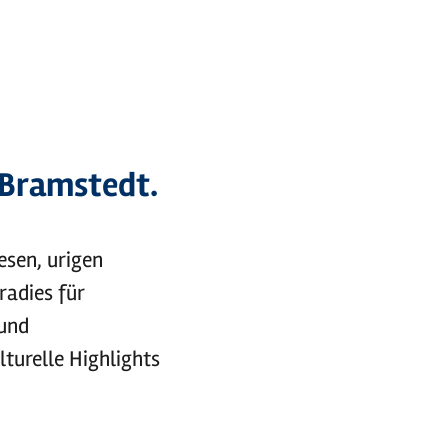
 Bramstedt.
esen, urigen
radies für
 und
turelle Highlights