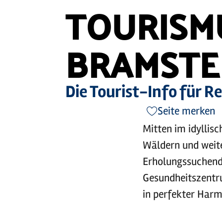
TOURISM
BRAMSTE
Die Tourist-Info für 
Seite merken
Mitten im idyllis
Wäldern und weite
Erholungssuchende
Gesundheitszentru
in perfekter Harm