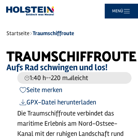
Zum
Zur
Zur
Zum
MENÜ
Hauptinhalt
Suche
Navigation
Footer
springen
springen
springen
springen
Sie
Startseite
Traumschiffroute
sind
hier:
Leaflet
|
©
Maptoolkit
©
OSM
TRAUMSCHIFFROUTE
Mein Standort
Aufs Rad schwingen und los!
1:40 h
220 m
leicht
Dauer:
Entfernung:
Anforderung:
Seite merken
GPX-Datei herunterladen
Die Traumschiffroute verbindet das
maritime Erlebnis am Nord-Ostsee-
Kanal mit der ruhigen Landschaft rund