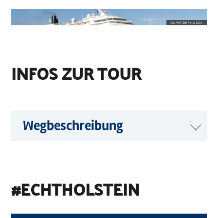
©
© MHT.SH | Peter Lühr
INFOS ZUR TOUR
Wegbeschreibung
#ECHTHOLSTEIN
©
Holstein Tourismus u photocompany (Elberadweg)