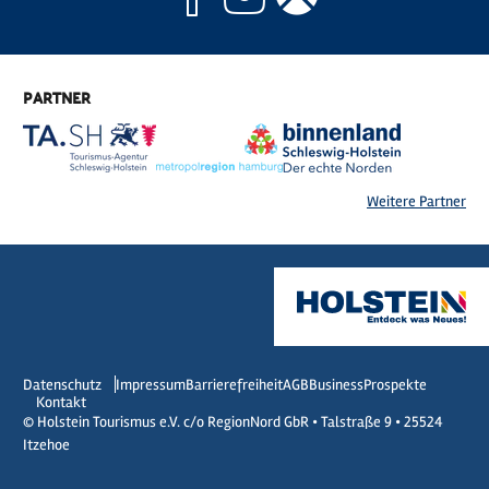
PARTNER
Weitere Partner
Datenschutz
Impressum
Barrierefreiheit
AGB
Business
Prospekte
Kontakt
© Holstein Tourismus e.V. c/o RegionNord GbR • Talstraße 9 • 25524
Itzehoe