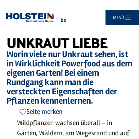
Zum
Zur
Zur
Zum
MENÜ
Sie
Startseite
Unkraut Liebe
Hauptinhalt
Suche
Navigation
Footer
sind
springen
springen
springen
springen
hier:
UNKRAUT LIEBE
Worin viele nur Unkraut sehen, ist
in Wirklichkeit Powerfood aus dem
eigenen Garten! Bei einem
Rundgang kann man die
versteckten Eigenschaften der
Pflanzen kennenlernen.
Seite merken
Wildpflanzen wachsen überall – in
Gärten, Wäldern, am Wegesrand und auf