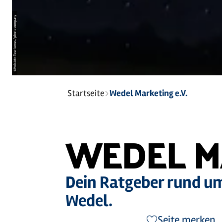
Holstein Tourismus / photocompany
©
Sie
Startseite
Wedel Marketing e.V.
sind
hier:
WEDEL MA
Dein Ratgeber rund um
Wedel.
Seite merken