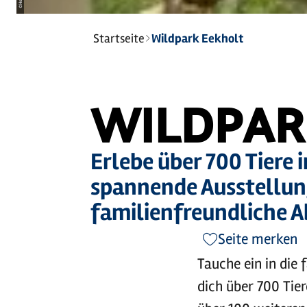
©
Sie
Startseite
Wildpark Eekholt
sind
hier:
WILDPAR
Erlebe über 700 Tiere
spannende Ausstellung
familienfreundliche A
Seite merken
Tauche ein in die
dich über 700 Tie