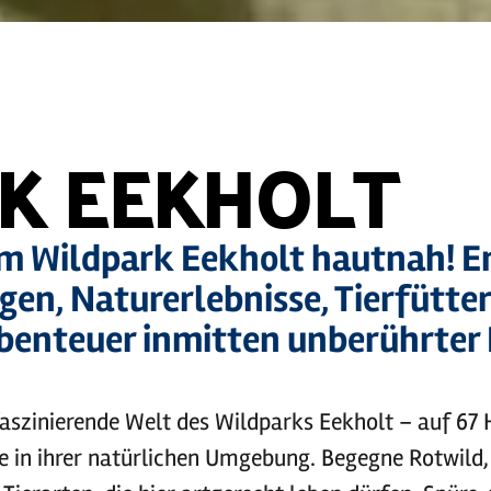
K EEKHOLT
 im Wildpark Eekholt hautnah! 
en, Naturerlebnisse, Tierfütte
benteuer inmitten unberührter
 faszinierende Welt des Wildparks Eekholt – auf 67
re in ihrer natürlichen Umgebung. Begegne Rotwild