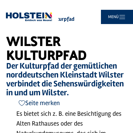
Zum
Zur
Zur
Zum
MENÜ
Sie
Startseite
Wilster Kulturpfad
Hauptinhalt
Suche
Navigation
Footer
sind
springen
springen
springen
springen
hier:
WILSTER
KULTURPFAD
Der Kulturpfad der gemütlichen
norddeutschen Kleinstadt Wilster
verbindet die Sehenswürdigkeiten
in und um Wilster.
Seite merken
Es bietet sich z. B. eine Besichtigung des
Alten Rathauses oder des