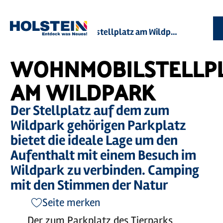
Zum
Zur
Zur
Zum
Sie
Startseite
Wohnmobilstellplatz am Wildpark
Hauptinhalt
Suche
Navigation
Footer
sind
springen
springen
springen
springen
hier:
WOHNMOBILSTELLP
AM WILDPARK
Der Stellplatz auf dem zum
Wildpark gehörigen Parkplatz
bietet die ideale Lage um den
Aufenthalt mit einem Besuch im
Wildpark zu verbinden. Camping
mit den Stimmen der Natur
Seite merken
Der zum Parkplatz des Tierparks