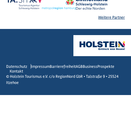
Weitere Partner
Datenschutz
Impressum
Barrierefreiheit
AGB
Business
Prospekte
Kontakt
© Holstein Tourismus e.V. c/o RegionNord GbR • Talstraße 9 • 25524
Itzehoe