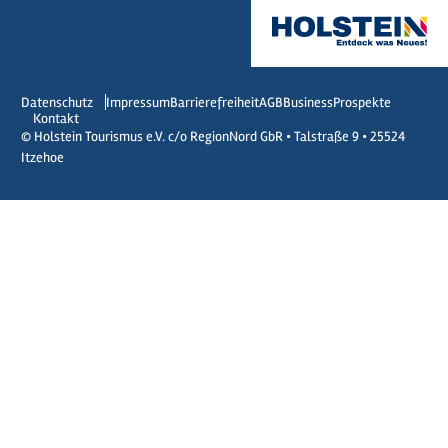
Datenschutz
Impressum
Barrierefreiheit
AGB
Business
Prospekte
Kontakt
© Holstein Tourismus e.V. c/o RegionNord GbR • Talstraße 9 • 25524
Itzehoe