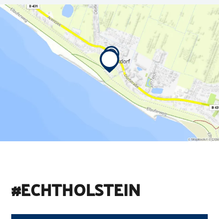
#ECHTHOLSTEIN
©
Holstein Tourismus u photocompany (Elberadweg)