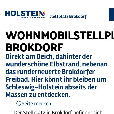
Zum
Zur
Zur
Zum
Sie
Startseite
Wohnmobilstellplatz Brokdorf
Hauptinhalt
Suche
Navigation
Footer
sind
springen
springen
springen
springen
hier:
WOHNMOBILSTELLP
BROKDORF
Direkt am Deich, dahinter der
wunderschöne Elbstrand, nebenan
das runderneuerte Brokdorfer
Freibad. Hier könnt ihr bleiben um
Schleswig-Holstein abseits der
Massen zu entdecken.
Seite merken
Der Stellplatz in Brokdorf befindet sich