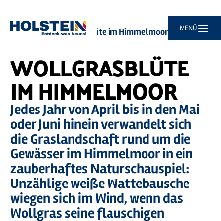
©
Caja Messerschmidt
Zum
Zur
Zur
Zum
MENÜ
Sie
Startseite
Wollgrasblüte im Himmelmoor
Hauptinhalt
Suche
Navigation
Footer
sind
springen
springen
springen
springen
hier:
WOLLGRASBLÜTE
IM HIMMELMOOR
Jedes Jahr von April bis in den Mai
oder Juni hinein verwandelt sich
die Graslandschaft rund um die
Gewässer im Himmelmoor in ein
zauberhaftes Naturschauspiel:
Unzählige weiße Wattebausche
wiegen sich im Wind, wenn das
Wollgras seine flauschigen