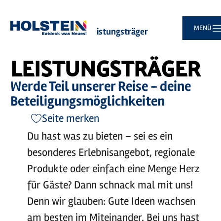
Zum
Zur
Zur
Zum
MENÜ
Sie
Startseite
Business
Leistungsträger
Hauptinhalt
Suche
Navigation
Footer
sind
springen
springen
springen
springen
hier:
LEISTUNGSTRÄGER
Werde Teil unserer Reise - deine
Beteiligungsmöglichkeiten
Seite merken
Du hast was zu bieten – sei es ein
besonderes Erlebnisangebot, regionale
Produkte oder einfach eine Menge Herz
für Gäste? Dann schnack mal mit uns!
Denn wir glauben: Gute Ideen wachsen
am besten im Miteinander. Bei uns hast