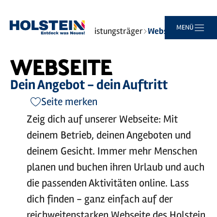
Zum
Zur
Zur
Zum
MENÜ
Sie
Startseite
Business
Leistungsträger
Webseite
Hauptinhalt
Suche
Navigation
Footer
sind
springen
springen
springen
springen
hier:
WEBSEITE
Dein Angebot - dein Auftritt
Seite merken
Zeig dich auf unserer Webseite: Mit
deinem Betrieb, deinen Angeboten und
deinem Gesicht. Immer mehr Menschen
planen und buchen ihren Urlaub und auch
die passenden Aktivitäten online. Lass
dich finden - ganz einfach auf der
reichweitenstarken Webseite des Holstein