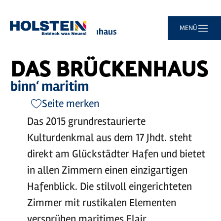
Zum
Zur
Zur
Zum
MENÜ
Sie
Startseite
Das Brückenhaus
Hauptinhalt
Suche
Navigation
Footer
sind
springen
springen
springen
springen
hier:
DAS BRÜCKENHAUS
binn‘ maritim
Seite merken
Das 2015 grundrestaurierte
Kulturdenkmal aus dem 17 Jhdt. steht
direkt am Glückstädter Hafen und bietet
in allen Zimmern einen einzigartigen
Hafenblick. Die stilvoll eingerichteten
Zimmer mit rustikalen Elementen
versprühen maritimes Flair.