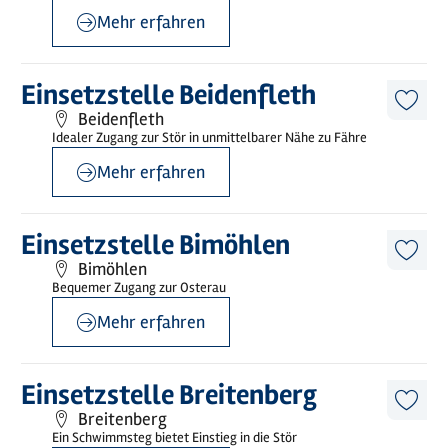
Mehr erfahren
©
sh-tourismus.de/MOCANOX
Mehr
Einsetzstelle Beidenfleth
erfahren
Diese
Beidenfleth
Artike
Idealer Zugang zur Stör in unmittelbarer Nähe zu Fähre
merk
Mehr erfahren
©
sh-tourismus.de/G.Hamann
Mehr
Einsetzstelle Bimöhlen
erfahren
Diese
Bimöhlen
Artike
Bequemer Zugang zur Osterau
merk
Mehr erfahren
©
sh-tourismus.de/MOCANOX
Mehr
Einsetzstelle Breitenberg
erfahren
Diese
Breitenberg
Artike
Ein Schwimmsteg bietet Einstieg in die Stör
merk