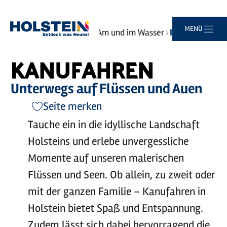
Zum
Zur
Zur
Zum
MENÜ
Sie
Startseite
Erlebnisse
Am und im Wasser
Kanufahren
Hauptinhalt
Suche
Navigation
Footer
sind
springen
springen
springen
springen
hier:
KANUFAHREN
Unterwegs auf Flüssen und Auen
Seite merken
Tauche ein in die idyllische Landschaft
Holsteins und erlebe unvergessliche
Momente auf unseren malerischen
Flüssen und Seen. Ob allein, zu zweit oder
mit der ganzen Familie – Kanufahren in
Holstein bietet Spaß und Entspannung.
Zudem lässt sich dabei hervorragend die