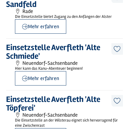
Sandfeld
Artike
merk
Rade
Die Einsetzstelle bietet Zugang zu den Anfängen der Alster
Mehr erfahren
©
Wilstermarsch Service GmbH
Mehr
Einsetzstelle Averfleth 'Alte
erfahren
Diese
Schmiede'
Artike
merk
Neuendorf-Sachsenbande
Hier kann das Kanu-Abenteuer beginnen!
Mehr erfahren
©
Wilstermarsch Service GmbH
Mehr
Einsetzstelle Averfleth 'Alte
erfahren
Diese
Töpferei'
Artike
merk
Neuendorf-Sachsenbande
Die Einsetzstelle an der Wilsterau eignet sich hervorragend für
eine Zwischenrast