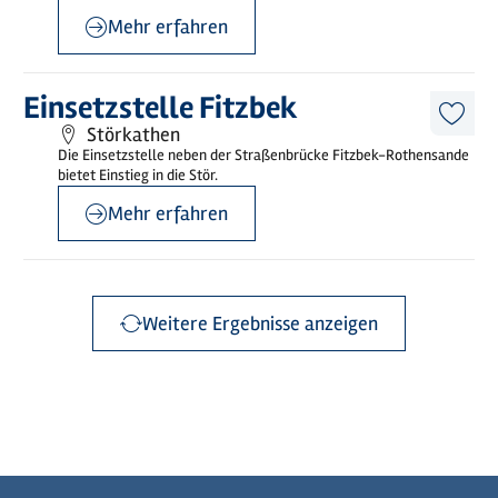
Mehr erfahren
©
sh-tourismus.de/G.Hamann
Mehr
Einsetzstelle Fitzbek
erfahren
Diese
Störkathen
Artike
Die Einsetzstelle neben der Straßenbrücke Fitzbek-Rothensande
merk
bietet Einstieg in die Stör.
Mehr erfahren
Weitere Ergebnisse anzeigen