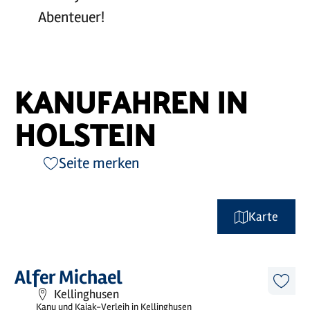
Abenteuer!
KANUFAHREN IN
HOLSTEIN
Seite merken
Karte
©
Tourismus-Agentur Schleswig-Holstein GmbH
Mehr
Alfer Michael
erfahren
Diese
Kellinghusen
Artike
Kanu und Kajak-Verleih in Kellinghusen