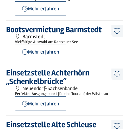
merk
Mehr erfahren
©
sh-tourismus.de/MOCANOX
Mehr
Bootsvermietung Barmstedt
erfahren
Diese
Barmstedt
Artike
Vielfältige Auswahl am Rantzauer See
merk
Mehr erfahren
©
Wilstermarsch Service GmbH
Mehr
Einsetzstelle Achterhörn
erfahren
Diese
„Schenkelbrücke“
Artike
merk
Neuendorf-Sachsenbande
Perfekter Ausgangspunkt für eine Tour auf der Wilsterau
Mehr erfahren
©
sh-tourismus.de/MOCANOX
Mehr
Einsetzstelle Alte Schleuse
erfahren
Diese