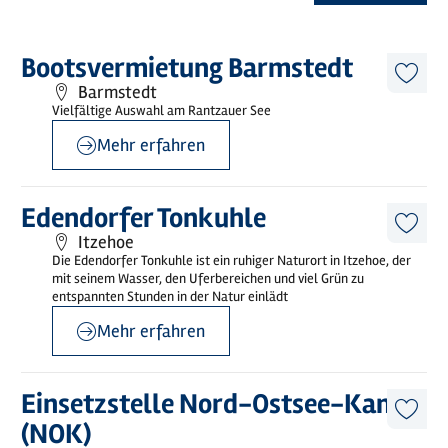
©
sh-tourismus.de/MOCANOX
Mehr
Bootsvermietung Barmstedt
erfahren
Diese
Barmstedt
Artike
Vielfältige Auswahl am Rantzauer See
merk
Mehr erfahren
©
sh-tourismus.de/MOCANOX
Mehr
Edendorfer Tonkuhle
erfahren
Diese
Itzehoe
Artike
Die Edendorfer Tonkuhle ist ein ruhiger Naturort in Itzehoe, der
merk
mit seinem Wasser, den Uferbereichen und viel Grün zu
entspannten Stunden in der Natur einlädt
Mehr erfahren
©
Wilstermarsch Service GmbH
Mehr
Einsetzstelle Nord-Ostsee-Kanal
erfahren
Diese
(NOK)
Artike