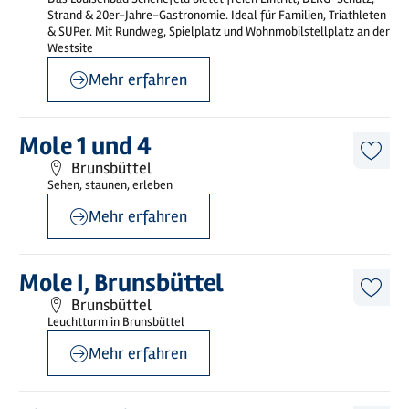
merk
Strand & 20er-Jahre-Gastronomie. Ideal für Familien, Triathleten
& SUPer. Mit Rundweg, Spielplatz und Wohnmobilstellplatz an der
Westsite
Mehr erfahren
©
Holstein Tourismus / photocompany
Mehr
Mole 1 und 4
erfahren
Diese
Brunsbüttel
Artike
Sehen, staunen, erleben
merk
Mehr erfahren
©
pixeldreh.de
Mehr
Mole I, Brunsbüttel
erfahren
Diese
Brunsbüttel
Artike
Leuchtturm in Brunsbüttel
merk
Mehr erfahren
©
Jörg Reichert