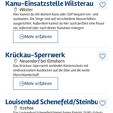
Mehr
Kanu-Einsatzstelle Wilsterau
erfahren
Diese
Wilster
Artike
Hier kannst du mit deinem Kanu oder SUP bequem ein- und
merk
ausbooten. Die Stege sind auf verschiedene Wasserhöhen
ausgerichtet. Außerdem kannst du hier auch perfekt eine Pause
vor, während oder nach deiner Kanutour einlegen.
Mehr erfahren
©
Ochsenweg - MOCANOX
Mehr
Krückau-Sperrwerk
erfahren
Diese
Neuendorf bei Elmshorn
Artike
Das Krückau-Sperrwerk verbindet Küstenschutz mit
merk
eindrucksvollen Ausblicken auf die Elbe und die weite
Marschlandschaft
Mehr erfahren
©
Norbert Schulz
Mehr
Louisenbad Schenefeld/Steinburg
erfahren
Diese
Itzehoe
Artike
Das Louisenbad Schenefeld bietet freien Eintritt, DLRG-Schutz,