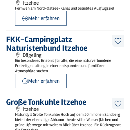
merk
Itzehoe
Fernweh am Nord-Ostsee-Kanal und beliebtes Ausflugsziel
Mehr erfahren
©
sh-tourismus.deMOCANOX
Mehr
FKK-Campingplatz
erfahren
Diese
Naturistenbund Itzehoe
Artike
merk
Dägeling
Ein besonderes Erlebnis für alle, die eine naturverbundene
Freizeitgestaltung in einer entspannten und familiären
Atmosphäre suchen
Mehr erfahren
©
Norbert Schulz
Mehr
Große Tonkuhle Itzehoe
erfahren
Diese
Itzehoe
Artike
Naturidyll Große Tonkuhle: Hoch auf dem 50 m hohen Sandberg
merk
bietet der ehemalige Abbauort heute stille Wasserflächen und
grüne Uferwege mit weitem Blick über Itzehoe. Ein Rückzugsort