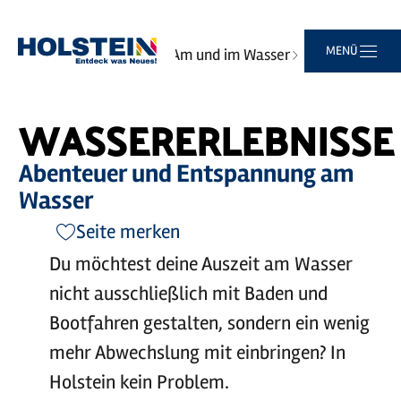
Zum
Zur
Zur
Zum
MENÜ
Sie
Startseite
Erlebnisse
Am und im Wasser
Hauptinhalt
Suche
Navigation
Footer
sind
Wassererlebnisse
springen
springen
springen
springen
hier:
WASSERERLEBNISSE
Abenteuer und Entspannung am
Wasser
Seite merken
Du möchtest deine Auszeit am Wasser
nicht ausschließlich mit Baden und
Bootfahren gestalten, sondern ein wenig
mehr Abwechslung mit einbringen? In
Holstein kein Problem.