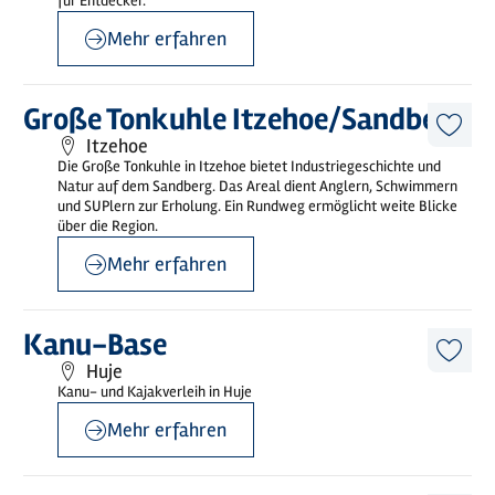
für Entdecker.
Mehr erfahren
©
Norbert Schulz
Mehr
Große Tonkuhle Itzehoe/Sandberg
erfahren
Diese
Itzehoe
Artike
Die Große Tonkuhle in Itzehoe bietet Industriegeschichte und
merk
Natur auf dem Sandberg. Das Areal dient Anglern, Schwimmern
und SUPlern zur Erholung. Ein Rundweg ermöglicht weite Blicke
über die Region.
Mehr erfahren
©
sh-tourismus.de/MOCANOX
Mehr
Kanu-Base
erfahren
Diese
Huje
Artike
Kanu- und Kajakverleih in Huje
merk
Mehr erfahren