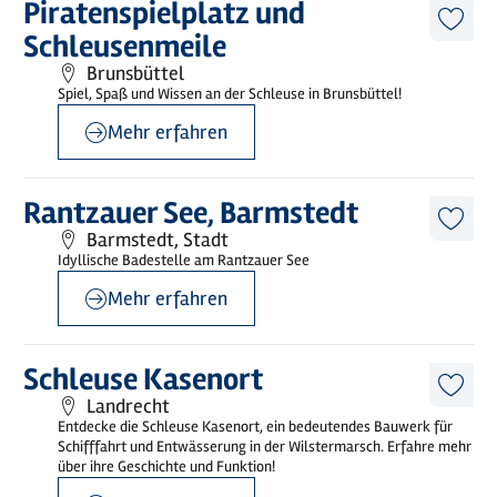
Mehr
Piratenspielplatz und
erfahren
Diese
Schleusenmeile
Artike
merk
Brunsbüttel
Spiel, Spaß und Wissen an der Schleuse in Brunsbüttel!
Mehr erfahren
©
Caja Messerschmidt
Mehr
Rantzauer See, Barmstedt
erfahren
Diese
Barmstedt, Stadt
Artike
Idyllische Badestelle am Rantzauer See
merk
Mehr erfahren
©
Mönchsweg e.V. / MarTiem Fotografi
Mehr
Schleuse Kasenort
erfahren
Diese
Landrecht
Artike
Entdecke die Schleuse Kasenort, ein bedeutendes Bauwerk für
merk
Schifffahrt und Entwässerung in der Wilstermarsch. Erfahre mehr
über ihre Geschichte und Funktion!