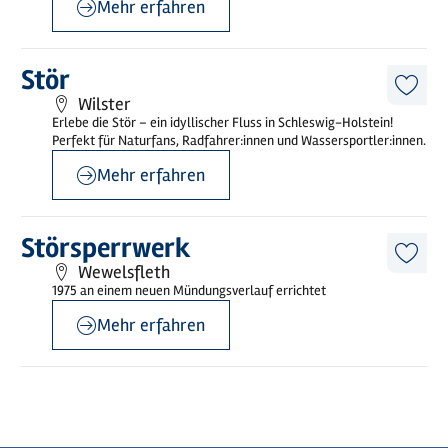
Mehr erfahren
©
Holstein Tourismus / photocompany
Mehr
Stör
erfahren
Diese
Wilster
Artike
Erlebe die Stör – ein idyllischer Fluss in Schleswig-Holstein!
merk
Perfekt für Naturfans, Radfahrer:innen und Wassersportler:innen.
Mehr erfahren
©
Mönchsweg e.V./MarTiem Fotographie
Mehr
Störsperrwerk
erfahren
Diese
Wewelsfleth
Artike
1975 an einem neuen Mündungsverlauf errichtet
merk
Mehr erfahren