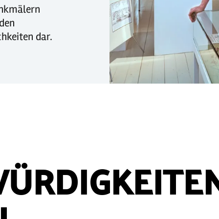
enkmälern
eden
hkeiten dar.
ÜRDIGKEITEN
N