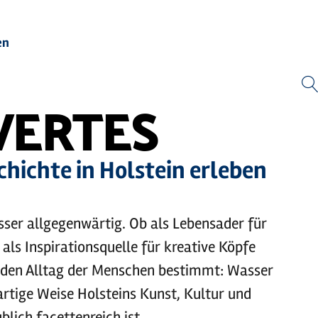
en
Zum
Zur
Zur
Zum
Hauptinhalt
Suche
Navigation
Footer
springen
springen
springen
springen
ERTES
chichte in Holstein erleben
asser allgegenwärtig. Ob als Lebensader für
 als Inspirationsquelle für kreative Köpfe
s den Alltag der Menschen bestimmt: Wasser
artige Weise Holsteins Kunst, Kultur und
blich facettenreich ist.