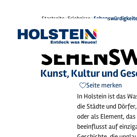
©
Sie
Startseite
Erlebnisse
Sehenswürdigkeit
sind
hier:
SEHENSW
Kunst, Kultur und Ges
Seite merken
In Holstein ist das W
die Städte und Dörfer,
oder als Element, da
beeinflusst auf einzig
Geschichte, die unglau