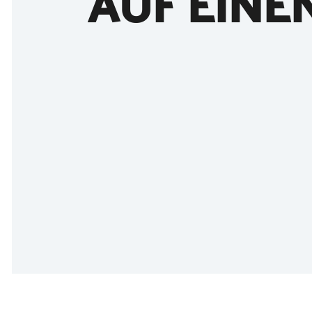
AUF EINE
©
Gerald Hänel / GARP