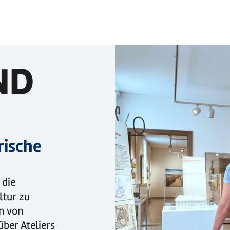
ND
rische
 die
ltur zu
en von
ber Ateliers