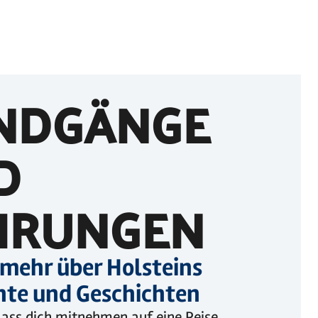
NDGÄNGE
D
HRUNGEN
 mehr über Holsteins
hte und Geschichten
Lass dich mitnehmen auf eine Reise