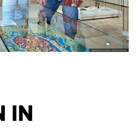
©
Holstein Tourismus / photocompany
 IN