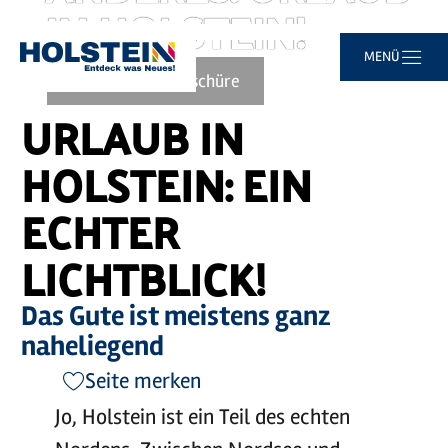
IN HOLSTEIN!
Video
abspielen
©
sh-tourismus.de/MOCANOX
Zum
Zur
Zur
Zum
MENÜ
Sie
Startseite
Hauptinhalt
Suche
Navigation
Footer
sind
Zur Imagebroschüre
springen
springen
springen
springen
hier:
URLAUB IN
HOLSTEIN: EIN
ECHTER
LICHTBLICK!
Das Gute ist meistens ganz
naheliegend
Seite merken
Jo, Holstein ist ein Teil des echten