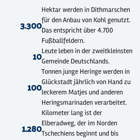
©
sh-tourismus.de/MOCANOX
©
sh-tourismus.de/MOCANOX
©
GDM
Hektar werden in Dithmarschen
für den Anbau von Kohl genutzt.
3.300
Das entspricht über 4.700
Fußballfeldern.
Leute leben in der zweitkleinsten
10
Gemeinde Deutschlands.
Tonnen junge Heringe werden in
Glückstadt jährlich von Hand zu
100
leckerem Matjes und anderen
Heringsmarinaden verarbeitet.
Kilometer lang ist der
Elberadweg, der im Norden
1.280
Tschechiens beginnt und bis