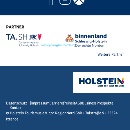
PARTNER
Weitere Partner
Datenschutz
Impressum
Barrierefreiheit
AGB
Business
Prospekte
Kontakt
© Holstein Tourismus e.V. c/o RegionNord GbR • Talstraße 9 • 25524
Itzehoe