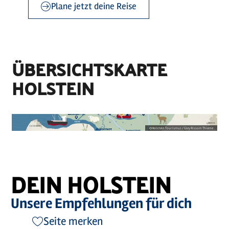
Plane jetzt deine Reise
©
sh-tourismus.de/MOCANOX
©
Holstein Tourismus / photocompany
©
sh-tourismus.de/MOCANOX
ÜBERSICHTSKARTE
HOLSTEIN
©
Holstein Tourismus / Gley Rissom Thieme
DEIN HOLSTEIN
Unsere Empfehlungen für dich
Seite merken