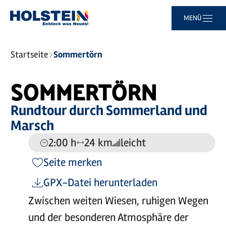
Zum
Zur
Zur
Zum
MENÜ
Hauptinhalt
Suche
Navigation
Footer
springen
springen
springen
springen
Sie
Startseite
Sommertörn
sind
hier:
Leaflet
|
©
Maptoolkit
©
OSM
SOMMERTÖRN
Mein Standort
Rundtour durch Sommerland und
Marsch
2:00 h
24 km
leicht
Dauer:
Entfernung:
Anforderung:
Seite merken
GPX-Datei herunterladen
Zwischen weiten Wiesen, ruhigen Wegen
und der besonderen Atmosphäre der