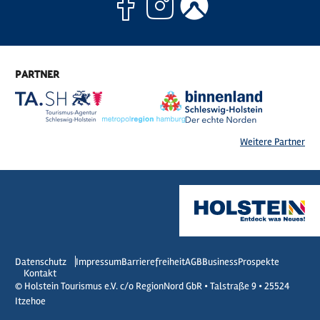
Facebook
Instagram
Komoo
PARTNER
Weitere Partner
Datenschutz
Impressum
Barrierefreiheit
AGB
Business
Prospekte
Kontakt
© Holstein Tourismus e.V. c/o RegionNord GbR • Talstraße 9 • 25524
Itzehoe