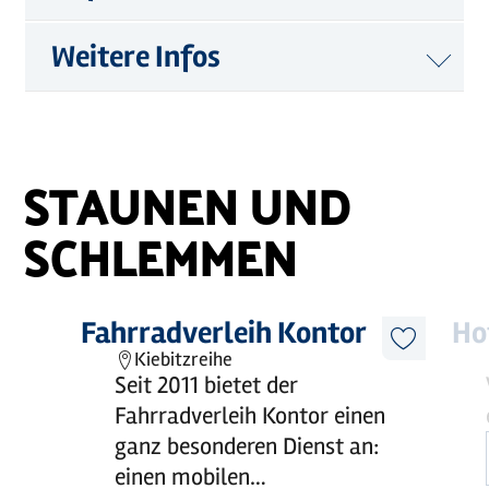
Weitere Infos
STAUNEN UND
SCHLEMMEN
©
MOCANOX
Mehr
Fahrradverleih Kontor
Mehr
Ho
erfahren
erfahre
Diesen
Kiebitzreihe
Artikel
Seit 2011 bietet der
merken
Fahrradverleih Kontor einen
ganz besonderen Dienst an:
einen mobilen…