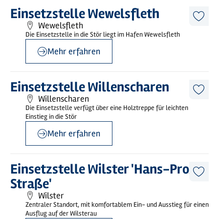
©
sh-tourismus.de/MOCANOX
Mehr
Einsetzstelle Wewelsfleth
erfahren
Diese
Wewelsfleth
Artike
Die Einsetzstelle in die Stör liegt im Hafen Wewelsfleth
merk
Mehr erfahren
©
sh-tourismus.de/MOCANOX
Mehr
Einsetzstelle Willenscharen
erfahren
Diese
Willenscharen
Artike
Die Einsetzstelle verfügt über eine Holztreppe für leichten
merk
Einstieg in die Stör
Mehr erfahren
©
Wilstermarsch Service GmbH
Mehr
Einsetzstelle Wilster 'Hans-Prox-
erfahren
Diese
Straße'
Artike
merk
Wilster
Zentraler Standort, mit komfortablem Ein- und Ausstieg für einen
Ausflug auf der Wilsterau