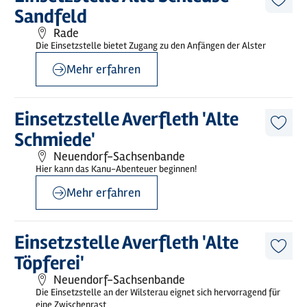
erfahren
Diese
Sandfeld
Artike
merk
Rade
Die Einsetzstelle bietet Zugang zu den Anfängen der Alster
Mehr erfahren
©
Wilstermarsch Service GmbH
Mehr
Einsetzstelle Averfleth 'Alte
erfahren
Diese
Schmiede'
Artike
merk
Neuendorf-Sachsenbande
Hier kann das Kanu-Abenteuer beginnen!
Mehr erfahren
©
Wilstermarsch Service GmbH
Mehr
Einsetzstelle Averfleth 'Alte
erfahren
Diese
Töpferei'
Artike
merk
Neuendorf-Sachsenbande
Die Einsetzstelle an der Wilsterau eignet sich hervorragend für
eine Zwischenrast