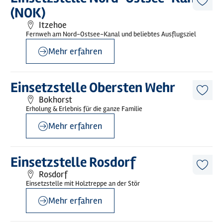
erfahren
Diese
(NOK)
Artike
merk
Itzehoe
Fernweh am Nord-Ostsee-Kanal und beliebtes Ausflugsziel
Mehr erfahren
©
Wilstermarsch Service GmbH
Mehr
Einsetzstelle Obersten Wehr
erfahren
Diese
Bokhorst
Artike
Erholung & Erlebnis für die ganze Familie
merk
Mehr erfahren
©
sh-tourismus.de/MOCANOX
Mehr
Einsetzstelle Rosdorf
erfahren
Diese
Rosdorf
Artike
Einsetzstelle mit Holztreppe an der Stör
merk
Mehr erfahren