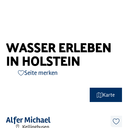
WASSER ERLEBEN
IN HOLSTEIN
Seite merken
Karte
©
Tourismus-Agentur Schleswig-Holstein GmbH
Mehr
Alfer Michael
erfahren
Diese
Kellinghusen