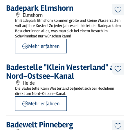
©
Badepark Elmshorn
Mehr
Badepark Elmshorn
erfahren
Diese
Elmshorn
Artike
Im Badepark Elmshorn kommen große und kleine Wasserratten
merk
voll auf ihre Kosten! Zu jeder Jahreszeit bietet der Badepark den
Besucher:innen alles, was man sich bei einem Besuch im
Schwimmbad nur wünschen kann!
Mehr erfahren
©
Jörg Jahnke
Mehr
Badestelle "Klein Westerland" am
erfahren
Diese
Nord-Ostsee-Kanal
Artike
merk
Heide
Die Badestelle Klein Westerland befindet sich bei Hochdonn
direkt am Nord-Ostsee-Kanal.
Mehr erfahren
Mehr
Badewelt Pinneberg
erfahren
Diese