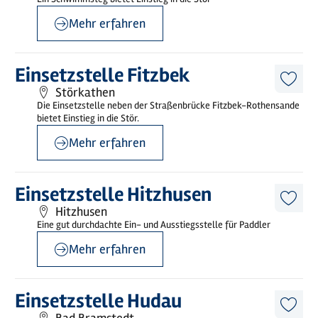
merk
Mehr erfahren
©
sh-tourismus.de/G.Hamann
Mehr
Einsetzstelle Fitzbek
erfahren
Diese
Störkathen
Artike
Die Einsetzstelle neben der Straßenbrücke Fitzbek-Rothensande
merk
bietet Einstieg in die Stör.
Mehr erfahren
©
sh-tourismus.de/MOCANOX
Mehr
Einsetzstelle Hitzhusen
erfahren
Diese
Hitzhusen
Artike
Eine gut durchdachte Ein- und Ausstiegsstelle für Paddler
merk
Mehr erfahren
©
sh-tourismus.de/MOCANOX
Mehr
Einsetzstelle Hudau
erfahren
Diese