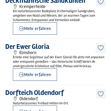
Deckmannsche Sandkuhlen
erfahren
Diese
Kremperheide
Artike
Ein naturbelassener Badeplatz in ehemaligen Sandgruben,
merk
umgeben von Wald und Wiesen, der an warmen Tagen zum
Schwimmen, Entspannen und Verweilen einlädt.
Mehr erfahren
©
Unterelbe Tourismus e.V
Mehr
Der Ewer Gloria
erfahren
Diese
Elmshorn
Artike
Erlebe eine Segeltour auf der Ewer Gloria! Ob aktiv mit anpacken
merk
oder entspannt genießen – das historische Schiff bietet dir
unvergessliche Erlebnisse auf Elbe, Pinnau und Krückau.
Mehr erfahren
©
sh-tourismus.deMOCANOX
Mehr
Dorfteich Oldendorf
erfahren
Diese
Oldendorf
Artike
Naturbelassenes Freibad mitten im Ort
merk