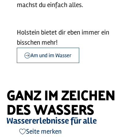
machst du einfach alles.
Holstein bietet dir eben immer ein
bisschen mehr!
Am und im Wasser
©
©
sh-tourismus.de/MOCANOX
sh-tourismus.de/MOCANOX
GANZ IM ZEICHEN
DES WASSERS
Wassererlebnisse für alle
Seite merken