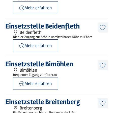
Mehr erfahren
©
sh-tourismus.de/MOCANOX
Mehr
Einsetzstelle Beidenfleth
erfahren
Diese
Beidenfleth
Artike
Idealer Zugang zur Stör in unmittelbarer Nähe zu Fähre
merk
Mehr erfahren
©
sh-tourismus.de/G.Hamann
Mehr
Einsetzstelle Bimöhlen
erfahren
Diese
Bimöhlen
Artike
Bequemer Zugang zur Osterau
merk
Mehr erfahren
©
sh-tourismus.de/MOCANOX
Mehr
Einsetzstelle Breitenberg
erfahren
Diese
Breitenberg
Artike
Ein Schwimmsteg bietet Einstieg in die Stör