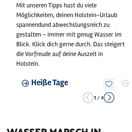
Mit unseren Tipps hast du viele
Möglichkeiten, deinen Holstein-Urlaub
spannendund abwechslungsreich zu
gestalten – immer mit genug Wasser im
Blick. Klick dich gerne durch. Das steigert
die Vorfreude auf deine Auszeit in
Holstein.
©
sh-tourismus.de/MOCANOX
Mehr
Heiße Tage
Mehr
erfahren
erfahre
Diesen
Artikel
merken
1
/
4
WASSER MARSCH IN