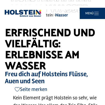
NAH AM WASSER.
Video
abspielen
©
sh-tourismus.de/MOCANOX
Zum
Zur
Zur
Zum
MENÜ
Sie
Startseite
Typisch Holstein
Wasser
Hauptinhalt
Suche
Navigation
Footer
sind
springen
springen
springen
springen
hier:
ERFRISCHEND UND
VIELFÄLTIG:
ERLEBNISSE AM
WASSER
Freu dich auf Holsteins Flüsse,
Auen und Seen
Seite merken
Kein Element prägt Holstein so sehr, wie