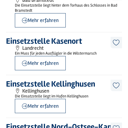
Bad Bramstedt
Artike
Die Einsetzstelle liegt hinter dem Torhaus des Schlosses in Bad
merk
Bramstedt
Mehr erfahren
©
Sönke Harder
Mehr
Einsetzstelle Kasenort
erfahren
Diese
Landrecht
Artike
Ein Muss für jeden Ausflügler in die Wilstermarsch
merk
Mehr erfahren
©
sh-tourismus.de/MOCANOX
Mehr
Einsetzstelle Kellinghusen
erfahren
Diese
Kellinghusen
Artike
Die Einsatzstelle liegt im Hafen Kellinghusen
merk
Mehr erfahren
©
Wilstermarsch Service GmbH
Mehr
Einsetzstelle Nord-Ostsee-Kanal