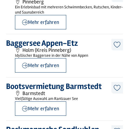
Pinneberg
Artike
Ein Erlebnisbad mit mehreren Schwimmbecken, Rutschen, Kinder-
merk
und Saunabereich
Mehr erfahren
©
Jens G. Rohwer
Mehr
Baggersee Appen-Etz
erfahren
Diese
Holm (Kreis Pinneberg)
Artike
Idyllischer Baggersee in der Nähe von Appen
merk
Mehr erfahren
©
sh-tourismus.de/MOCANOX
Mehr
Bootsvermietung Barmstedt
erfahren
Diese
Barmstedt
Artike
Vielfältige Auswahl am Rantzauer See
merk
Mehr erfahren
©
@Baumann
Mehr