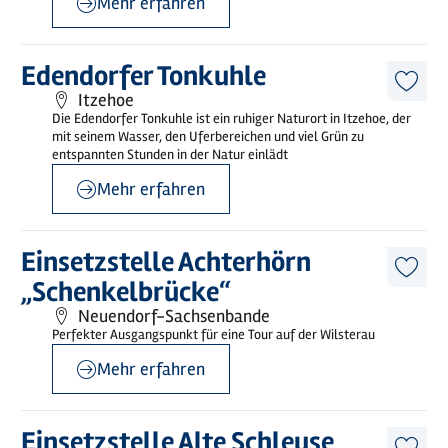
Mehr erfahren
©
sh-tourismus.de/MOCANOX
Mehr
Edendorfer Tonkuhle
erfahren
Diese
Itzehoe
Artike
Die Edendorfer Tonkuhle ist ein ruhiger Naturort in Itzehoe, der
merk
mit seinem Wasser, den Uferbereichen und viel Grün zu
entspannten Stunden in der Natur einlädt
Mehr erfahren
©
Wilstermarsch Service GmbH
Mehr
Einsetzstelle Achterhörn
erfahren
Diese
„Schenkelbrücke“
Artike
merk
Neuendorf-Sachsenbande
Perfekter Ausgangspunkt für eine Tour auf der Wilsterau
Mehr erfahren
©
sh-tourismus.de/MOCANOX
Mehr
Einsetzstelle Alte Schleuse