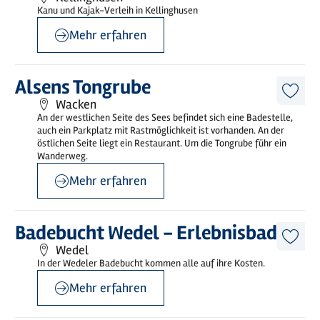
Artike
Kanu und Kajak-Verleih in Kellinghusen
merk
Mehr erfahren
Mehr
Alsens Tongrube
erfahren
Diese
Wacken
Artike
An der westlichen Seite des Sees befindet sich eine Badestelle,
merk
auch ein Parkplatz mit Rastmöglichkeit ist vorhanden. An der
östlichen Seite liegt ein Restaurant. Um die Tongrube führ ein
Wanderweg.
Mehr erfahren
©
Kombibad Wedel GmbH
Mehr
Badebucht Wedel - Erlebnisbad
erfahren
Diese
Wedel
Artike
In der Wedeler Badebucht kommen alle auf ihre Kosten.
merk
Mehr erfahren