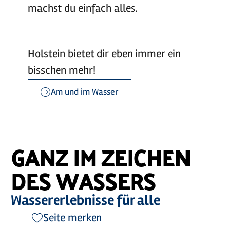
machst du einfach alles.
Holstein bietet dir eben immer ein
bisschen mehr!
Am und im Wasser
©
©
sh-tourismus.de/MOCANOX
sh-tourismus.de/MOCANOX
GANZ IM ZEICHEN
DES WASSERS
Wassererlebnisse für alle
Seite merken