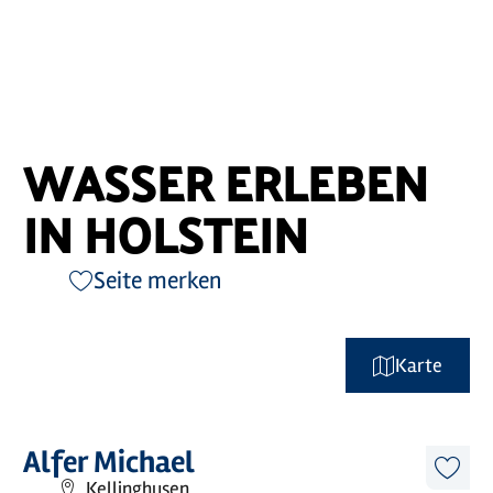
WASSER ERLEBEN
IN HOLSTEIN
Seite merken
Karte
©
Tourismus-Agentur Schleswig-Holstein GmbH
Mehr
Alfer Michael
erfahren
Diese
Kellinghusen