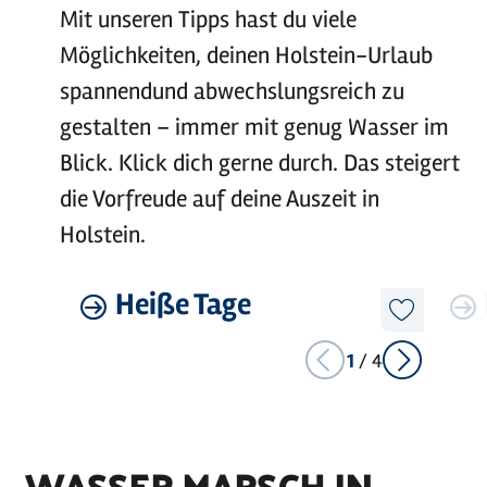
Mit unseren Tipps hast du viele
Möglichkeiten, deinen Holstein-Urlaub
spannendund abwechslungsreich zu
gestalten – immer mit genug Wasser im
Blick. Klick dich gerne durch. Das steigert
die Vorfreude auf deine Auszeit in
Holstein.
©
sh-tourismus.de/MOCANOX
Mehr
Heiße Tage
Mehr
erfahren
erfahre
Diesen
Artikel
merken
1
/
4
WASSER MARSCH IN