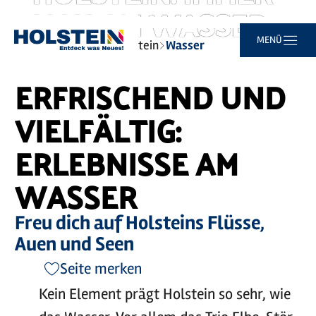
NAH AM WASSER.
Video
abspielen
©
sh-tourismus.de/MOCANOX
Zum
Zur
Zur
Zum
MENÜ
Sie
Startseite
Typisch Holstein
Wasser
Hauptinhalt
Suche
Navigation
Footer
sind
springen
springen
springen
springen
hier:
ERFRISCHEND UND
VIELFÄLTIG:
ERLEBNISSE AM
WASSER
Freu dich auf Holsteins Flüsse,
Auen und Seen
Seite merken
Kein Element prägt Holstein so sehr, wie