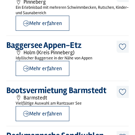
Pinneberg
Artike
Ein Erlebnisbad mit mehreren Schwimmbecken, Rutschen, Kinder-
merk
und Saunabereich
Mehr erfahren
©
Jens G. Rohwer
Mehr
Baggersee Appen-Etz
erfahren
Diese
Holm (Kreis Pinneberg)
Artike
Idyllischer Baggersee in der Nähe von Appen
merk
Mehr erfahren
©
sh-tourismus.de/MOCANOX
Mehr
Bootsvermietung Barmstedt
erfahren
Diese
Barmstedt
Artike
Vielfältige Auswahl am Rantzauer See
merk
Mehr erfahren
©
@Baumann
Mehr