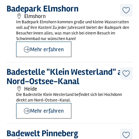
©
Badepark Elmshorn
Mehr
Badepark Elmshorn
erfahren
Diese
Elmshorn
Artike
Im Badepark Elmshorn kommen große und kleine Wasserratten
merk
voll auf ihre Kosten! Zu jeder Jahreszeit bietet der Badepark den
Besucher:innen alles, was man sich bei einem Besuch im
Schwimmbad nur wünschen kann!
Mehr erfahren
©
Jörg Jahnke
Mehr
Badestelle "Klein Westerland" am
erfahren
Diese
Nord-Ostsee-Kanal
Artike
merk
Heide
Die Badestelle Klein Westerland befindet sich bei Hochdonn
direkt am Nord-Ostsee-Kanal.
Mehr erfahren
Mehr
Badewelt Pinneberg
erfahren
Diese