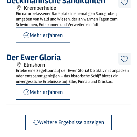
Deckmannsche Sandkuhlen
erfahren
Diese
Kremperheide
Artike
Ein naturbelassener Badeplatz in ehemaligen Sandgruben,
merk
umgeben von Wald und Wiesen, der an warmen Tagen zum
Schwimmen, Entspannen und Verweilen einlädt.
Mehr erfahren
©
Unterelbe Tourismus e.V
Mehr
Der Ewer Gloria
erfahren
Diese
Elmshorn
Artike
Erlebe eine Segeltour auf der Ewer Gloria! Ob aktiv mit anpacken
merk
oder entspannt genießen – das historische Schiff bietet dir
unvergessliche Erlebnisse auf Elbe, Pinnau und Krückau.
Mehr erfahren
Weitere Ergebnisse anzeigen