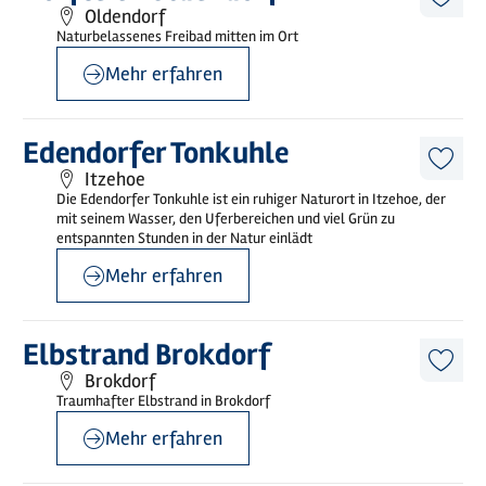
Diese
Oldendorf
Artike
Naturbelassenes Freibad mitten im Ort
merk
Mehr erfahren
©
sh-tourismus.de/MOCANOX
Mehr
Edendorfer Tonkuhle
erfahren
Diese
Itzehoe
Artike
Die Edendorfer Tonkuhle ist ein ruhiger Naturort in Itzehoe, der
merk
mit seinem Wasser, den Uferbereichen und viel Grün zu
entspannten Stunden in der Natur einlädt
Mehr erfahren
©
Holstein Tourismus / Frank Siemers
Mehr
Elbstrand Brokdorf
erfahren
Diese
Brokdorf
Artike
Traumhafter Elbstrand in Brokdorf
merk
Mehr erfahren