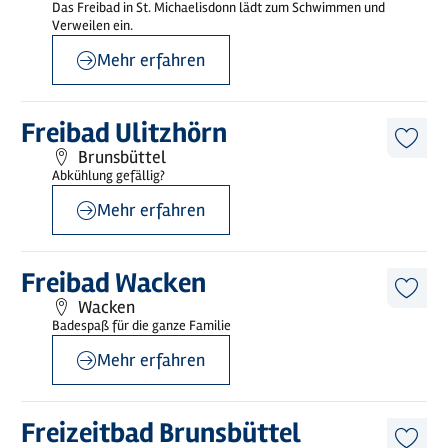
Das Freibad in St. Michaelisdonn lädt zum Schwimmen und
merk
Verweilen ein.
Mehr erfahren
©
Jens Neumann / Freizeitbad GmbH
Mehr
Freibad Ulitzhörn
erfahren
Diese
Brunsbüttel
Artike
Abkühlung gefällig?
merk
Mehr erfahren
©
sh-tourismus.de/MOCANOX
Mehr
Freibad Wacken
erfahren
Diese
Wacken
Artike
Badespaß für die ganze Familie
merk
Mehr erfahren
©
Inke Valentin / Freizeitbad Brunsbüttel GmbH
Mehr
Freizeitbad Brunsbüttel
erfahren
Diese