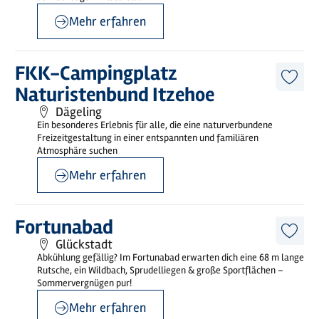
Mehr erfahren
©
sh-tourismus.deMOCANOX
Mehr
FKK-Campingplatz
erfahren
Diese
Naturistenbund Itzehoe
Artike
merk
Dägeling
Ein besonderes Erlebnis für alle, die eine naturverbundene
Freizeitgestaltung in einer entspannten und familiären
Atmosphäre suchen
Mehr erfahren
©
Stadtwerke Glückstadt
Mehr
Fortunabad
erfahren
Diese
Glückstadt
Artike
Abkühlung gefällig? Im Fortunabad erwarten dich eine 68 m lange
merk
Rutsche, ein Wildbach, Sprudelliegen & große Sportflächen –
Sommervergnügen pur!
Mehr erfahren