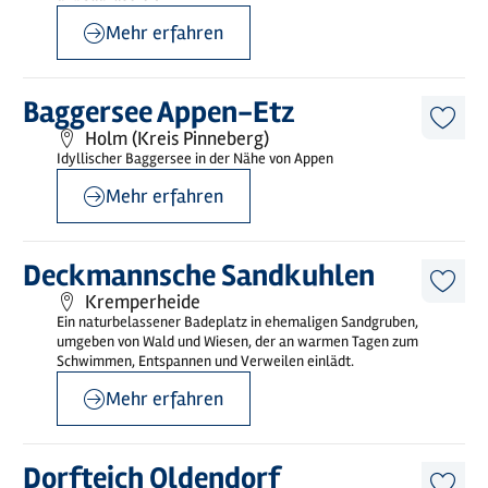
Mehr erfahren
©
Jens G. Rohwer
Mehr
Baggersee Appen-Etz
erfahren
Diese
Holm (Kreis Pinneberg)
Artike
Idyllischer Baggersee in der Nähe von Appen
merk
Mehr erfahren
©
@Baumann
Mehr
Deckmannsche Sandkuhlen
erfahren
Diese
Kremperheide
Artike
Ein naturbelassener Badeplatz in ehemaligen Sandgruben,
merk
umgeben von Wald und Wiesen, der an warmen Tagen zum
Schwimmen, Entspannen und Verweilen einlädt.
Mehr erfahren
©
sh-tourismus.deMOCANOX
Mehr
Dorfteich Oldendorf
erfahren