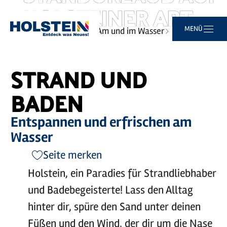
HOLSTEINER ART
Zum
Zur
Zur
Zum
MENÜ
Sie
Startseite
Erlebnisse
Am und im Wasser
Hauptinhalt
Suche
Navigation
Footer
sind
Strand und Baden
springen
springen
springen
springen
hier:
STRAND UND
BADEN
Entspannen und erfrischen am
Wasser
Seite merken
Holstein, ein Paradies für Strandliebhaber
und Badebegeisterte! Lass den Alltag
hinter dir, spüre den Sand unter deinen
Füßen und den Wind, der dir um die Nase