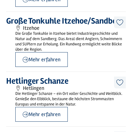
©
Norbert Schulz
Mehr
Große Tonkuhle Itzehoe/Sandberg
erfahren
Diese
Itzehoe
Artike
Die Große Tonkuhle in Itzehoe bietet Industriegeschichte und
merk
Natur auf dem Sandberg. Das Areal dient Anglern, Schwimmern
und SUPlern zur Erholung. Ein Rundweg ermöglicht weite Blicke
über die Region.
Mehr erfahren
©
Holstein Tourismus
Mehr
Hetlinger Schanze
erfahren
Diese
Hetlingen
Artike
Die Hetlinger Schanze – ein Ort voller Geschichte und Weitblick.
merk
Genieße den Elbblick, bestaune die höchsten Strommasten
Europas und entspanne in der Natur.
Mehr erfahren
©
HolstenTherme GmbH