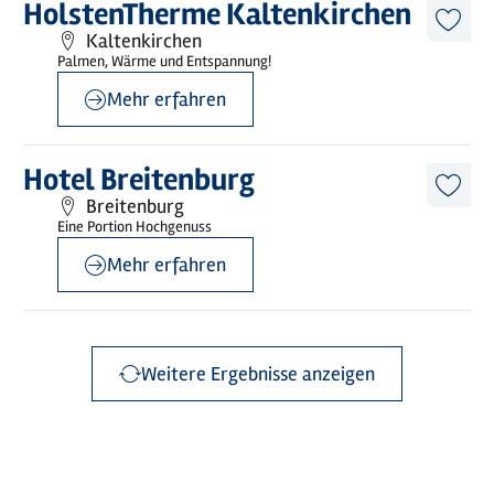
Mehr
HolstenTherme Kaltenkirchen
erfahren
Diese
Kaltenkirchen
Artike
Palmen, Wärme und Entspannung!
merk
Mehr erfahren
©
Hotel Breitenburg
Mehr
Hotel Breitenburg
erfahren
Diese
Breitenburg
Artike
Eine Portion Hochgenuss
merk
Mehr erfahren
Weitere Ergebnisse anzeigen