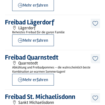
Mehr erfahren
©
KENNEDY PRODUCTION
Mehr
Freibad Lägerdorf
erfahren
Diese
Lägerdorf
Artike
Beheiztes Freibad für die ganze Familie
merk
Mehr erfahren
©
Freibad Quarnstedt
Mehr
Freibad Quarnstedt
erfahren
Diese
Quarnstedt
Artike
Abkühlung und Freibadpommes – die wahrscheinlich beste
merk
Kombination an warmen Sommertagen!
Mehr erfahren
©
Dithmarschen Tourismus
Mehr
Freibad St. Michaelisdonn
erfahren
Diese
Sankt Michaelisdonn
Artike