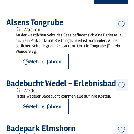
Mehr
Alsens Tongrube
erfahren
Diese
Wacken
Artike
An der westlichen Seite des Sees befindet sich eine Badestelle,
merk
auch ein Parkplatz mit Rastmöglichkeit ist vorhanden. An der
östlichen Seite liegt ein Restaurant. Um die Tongrube führ ein
Wanderweg.
Mehr erfahren
©
Kombibad Wedel GmbH
Mehr
Badebucht Wedel - Erlebnisbad
erfahren
Diese
Wedel
Artike
In der Wedeler Badebucht kommen alle auf ihre Kosten.
merk
Mehr erfahren
©
Badepark Elmshorn
Mehr
Badepark Elmshorn
erfahren
Diese