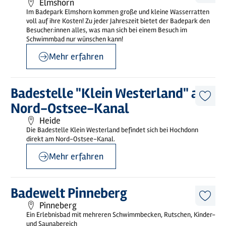
Elmshorn
Artike
Im Badepark Elmshorn kommen große und kleine Wasserratten
merk
voll auf ihre Kosten! Zu jeder Jahreszeit bietet der Badepark den
Besucher:innen alles, was man sich bei einem Besuch im
Schwimmbad nur wünschen kann!
Mehr erfahren
©
Jörg Jahnke
Mehr
Badestelle "Klein Westerland" am
erfahren
Diese
Nord-Ostsee-Kanal
Artike
merk
Heide
Die Badestelle Klein Westerland befindet sich bei Hochdonn
direkt am Nord-Ostsee-Kanal.
Mehr erfahren
Mehr
Badewelt Pinneberg
erfahren
Diese
Pinneberg
Artike
Ein Erlebnisbad mit mehreren Schwimmbecken, Rutschen, Kinder-
merk
und Saunabereich