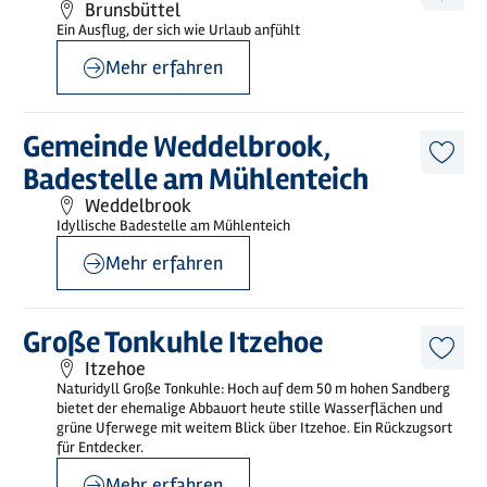
Brunsbüttel
Artike
Ein Ausflug, der sich wie Urlaub anfühlt
merk
Mehr erfahren
©
SHBT u. photocompany
Mehr
Gemeinde Weddelbrook,
erfahren
Diese
Badestelle am Mühlenteich
Artike
merk
Weddelbrook
Idyllische Badestelle am Mühlenteich
Mehr erfahren
©
Norbert Schulz
Mehr
Große Tonkuhle Itzehoe
erfahren
Diese
Itzehoe
Artike
Naturidyll Große Tonkuhle: Hoch auf dem 50 m hohen Sandberg
merk
bietet der ehemalige Abbauort heute stille Wasserflächen und
grüne Uferwege mit weitem Blick über Itzehoe. Ein Rückzugsort
für Entdecker.
Mehr erfahren