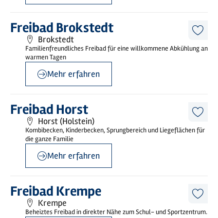
Mehr
Freibad Brokstedt
erfahren
Diese
Brokstedt
Artike
Familienfreundliches Freibad für eine willkommene Abkühlung an
merk
warmen Tagen
Mehr erfahren
©
sh-tourismus.deMOCANOX
Mehr
Freibad Horst
erfahren
Diese
Horst (Holstein)
Artike
Kombibecken, Kinderbecken, Sprungbereich und Liegeflächen für
merk
die ganze Familie
Mehr erfahren
Mehr
Freibad Krempe
erfahren
Diese
Krempe
Artike
Beheiztes Freibad in direkter Nähe zum Schul- und Sportzentrum.
merk