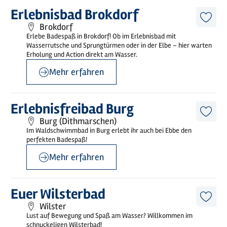
©
Elbestrand & Erlebnisbad Brokdorf
Mehr
Erlebnisbad Brokdorf
erfahren
Diese
Brokdorf
Artike
Erlebe Badespaß in Brokdorf! Ob im Erlebnisbad mit
merk
Wasserrutsche und Sprungtürmen oder in der Elbe – hier warten
Erholung und Action direkt am Wasser.
Mehr erfahren
©
Maren von Osten
Mehr
Erlebnisfreibad Burg
erfahren
Diese
Burg (Dithmarschen)
Artike
Im Waldschwimmbad in Burg erlebt ihr auch bei Ebbe den
merk
perfekten Badespaß!
Mehr erfahren
©
Eure Stadtwerke Wilster
Mehr
Euer Wilsterbad
erfahren
Diese
Wilster
Artike
Lust auf Bewegung und Spaß am Wasser? Willkommen im
merk
schnuckeligen Wilsterbad!