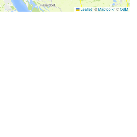
Leaflet
|
©
Maptoolkit
©
OSM
©
Ochsenweg/Mocanox