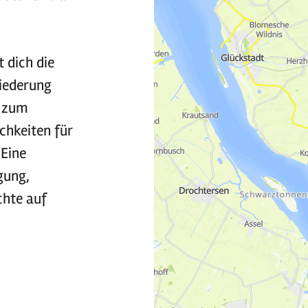
 dich die
niederung
h zum
chkeiten für
 Eine
gung,
chte auf