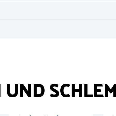
 UND SCHLE
tocompany
©
Michael Pfisterer
Mehr
Mehr