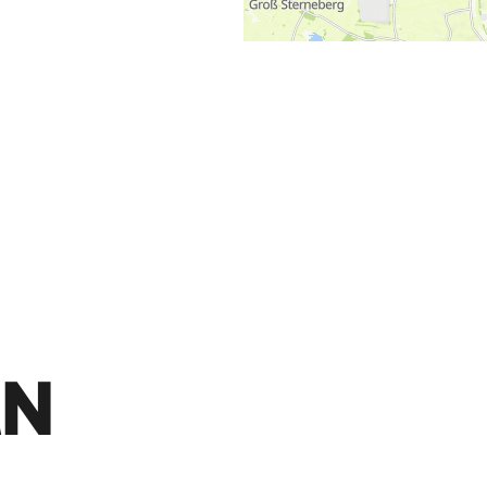
©
Holstein Tourismus / photocompany
EN