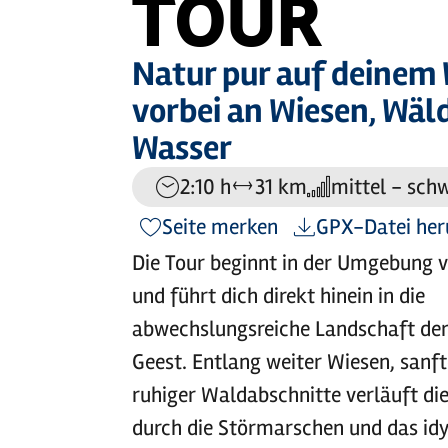
TOUR
Natur pur auf deinem
vorbei an Wiesen, Wäl
Wasser
2:10 h
31 km
mittel - sch
Dauer:
Entfernung:
Anforderung:
Seite merken
GPX-Datei her
Die Tour beginnt in der Umgebung 
und führt dich direkt hinein in die
abwechslungsreiche Landschaft der
Geest. Entlang weiter Wiesen, sanf
ruhiger Waldabschnitte verläuft die
durch die Störmarschen und das idy