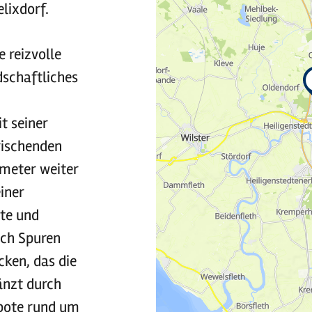
lixdorf.
e reizvolle
dschaftliches
t seiner
rischenden
ometer weiter
iner
te und
ich Spuren
cken, das die
änzt durch
ebote rund um