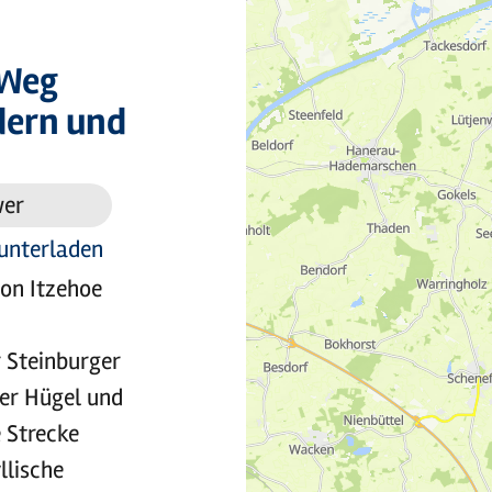
 Weg
dern und
wer
unterladen
von Itzehoe
 Steinburger
ter Hügel und
 Strecke
llische