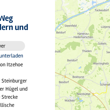
 Weg
dern und
wer
unterladen
von Itzehoe
 Steinburger
ter Hügel und
 Strecke
llische