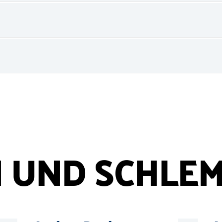
 UND SCHLE
tocompany
©
Michael Pfisterer
Mehr
Mehr