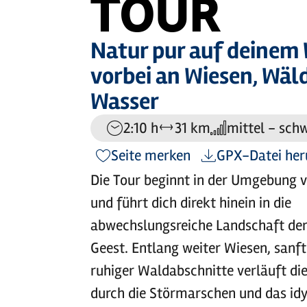
TOUR
Natur pur auf deinem
vorbei an Wiesen, Wäl
Wasser
2:10 h
31 km
mittel - sch
Dauer:
Entfernung:
Anforderung:
Seite merken
GPX-Datei her
Die Tour beginnt in der Umgebung 
und führt dich direkt hinein in die
abwechslungsreiche Landschaft der
Geest. Entlang weiter Wiesen, sanf
ruhiger Waldabschnitte verläuft die
durch die Störmarschen und das idy