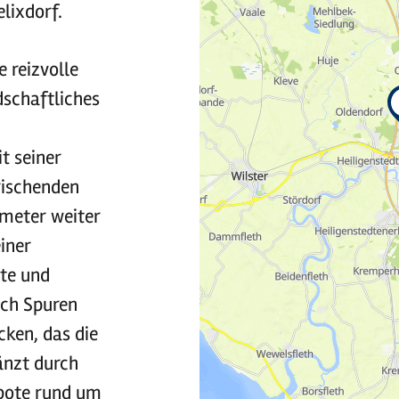
lixdorf.
e reizvolle
dschaftliches
t seiner
rischenden
ometer weiter
iner
te und
ich Spuren
cken, das die
änzt durch
ebote rund um