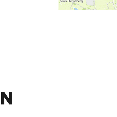
©
Holstein Tourismus / photocompany
EN