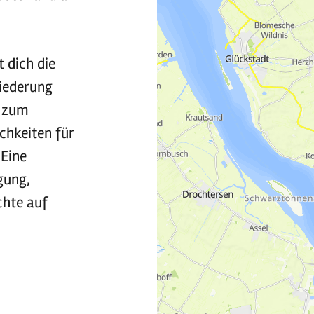
 dich die
niederung
h zum
chkeiten für
 Eine
gung,
chte auf