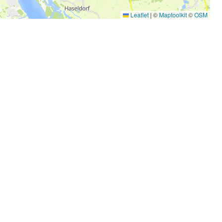
Leaflet
|
©
Maptoolkit
©
OSM
©
Ochsenweg/Mocanox